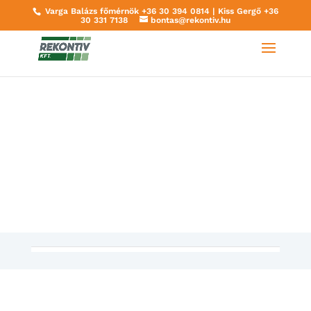
Varga Balázs főmérnök
+36 30 394 0814
| Kiss Gergő
+36
30 331 7138
bontas@rekontiv.hu
NAGYTÖMEGŰ
FÖLDMUNKA,MUNKAGÖDÖ
R
KIEMELÉS,ÁGYAZATÉPÍTÉS
BUDAPEST XII., KÖLTŐ UTCA
Vegye fel velünk a