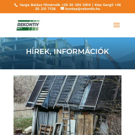
Varga Balázs főmérnök
+36 30 394 0814
| Kiss Gergő
+36
30 331 7138
bontas@rekontiv.hu
HÍREK, INFORMÁCIÓK