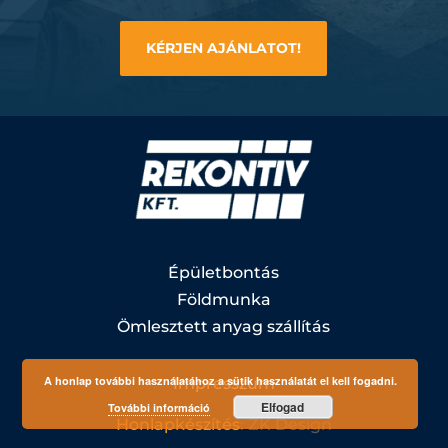
KÉRJEN AJÁNLATOT!
Épületbontás
Földmunka
Ömlesztett anyag szállítás
A honlap további használatához a sütik használatát el kell fogadni.
Impresszum
Elfogad
További információ
Honlapkészítés
: ZK Design