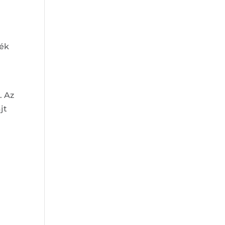
lék
. Az
jt