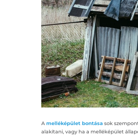
A
melléképület bontása
sok szempontb
alakítani, vagy ha a melléképület állap