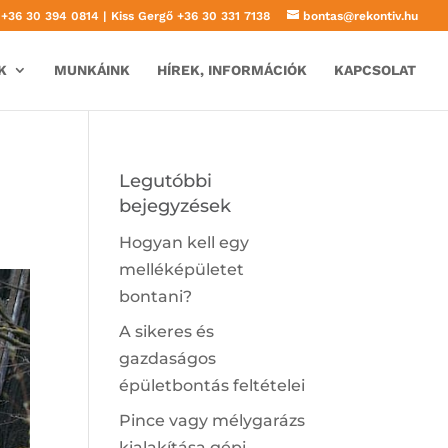
k
+36 30 394 0814
| Kiss Gergő
+36 30 331 7138
bontas@rekontiv.hu
K
MUNKÁINK
HÍREK, INFORMÁCIÓK
KAPCSOLAT
Legutóbbi
bejegyzések
Hogyan kell egy
melléképületet
bontani?
A sikeres és
gazdaságos
épületbontás feltételei
Pince vagy mélygarázs
kialakítása gépi