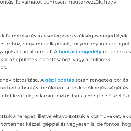
bontási folyamatot pontosan megtervezzük, hogy
nak felmérése és az esetlegesen szükséges engedélyek
ges ahhoz, hogy megállapítsuk, milyen anyagokból épült
nyagokat tartalmazhat. A
bontási engedély
megszerzése
ikor az épületek lebontásához, vagy a hulladék
es.
ének biztosítása. A
gépi bontás
során rengeteg por és
tetheti a bontási területen tartózkodók egészségét és
letet lezárjuk, valamint biztosítsuk a megfelelő szellőzé
tuk a terepet, illetve eltávolítottuk a közműveket, ak
örténhet kézzel, géppel és vegyesen is, de fontos, hog