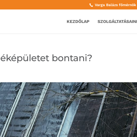
Varga Balázs főmérnö
KEZDŐLAP
SZOLGÁLTATÁSAIN
léképületet bontani?