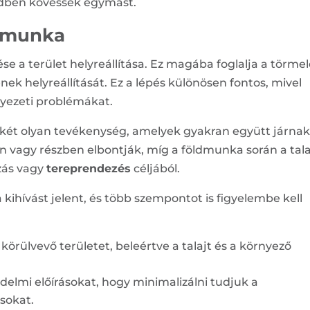
dben kövessék egymást.
ldmunka
e a terület helyreállítása. Ez magába foglalja a törme
nek helyreállítását. Ez a lépés különösen fontos, mivel
nyezeti problémákat.
két olyan tevékenység, amelyek gyakran együtt járnak
en vagy részben elbontják, míg a földmunka során a tala
ozás vagy
tereprendezés
céljából.
ihívást jelent, és több szempontot is figyelembe kell
körülvevő területet, beleértve a talajt és a környező
édelmi előírásokat, hogy minimalizálni tudjuk a
sokat.