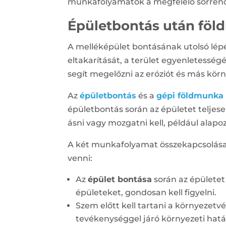
munkafolyamatok a megfelelő sorren
Épületbontás után fö
A melléképület bontásának utolsó lépés
eltakarítását, a terület egyenletességé
segít megelőzni az eróziót és más kör
Az
épületbontás
és a
gépi földmunka
épületbontás során az épületet teljes
ásni vagy mozgatni kell, például alap
A két munkafolyamat összekapcsolása k
venni:
Az
épület bontása
során az épületet 
épületeket, gondosan kell figyelni.
Szem előtt kell tartani a környezetv
tevékenységgel járó környezeti hatá