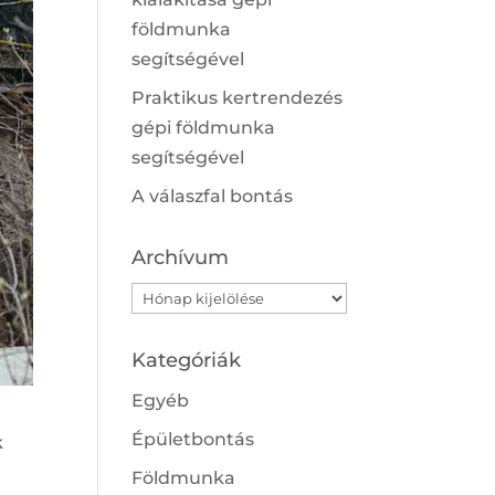
földmunka
segítségével
Praktikus kertrendezés
gépi földmunka
segítségével
A válaszfal bontás
Archívum
Archívum
Kategóriák
Egyéb
Épületbontás
k
Földmunka