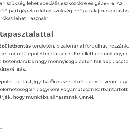
án szükség lehet speciális eszközökre és gépekre. Az
pítőipari gépekre lehet szükség, míg a talajmozgatásho
ókat lehet használni.
tapasztalattal
épületbontás
területén, bizalommal fordulhat hozzánk
ipari méretű épületbontás a cél. Emellett cégünk egyéb
nt a betondarálás nagy mennyiségű beton hulladék eseté
ttszállítás.
épületbontást, így, ha Ön is szeretné igénybe venni a gé
t elérhetőségeink egyikén! Folyamatosan karbantartott
rják, hogy munkába állhassanak Önnél.