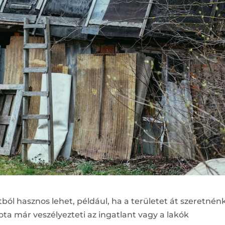
ól hasznos lehet, például, ha a területet át szeretnén
ota már veszélyezteti az ingatlant vagy a lakók