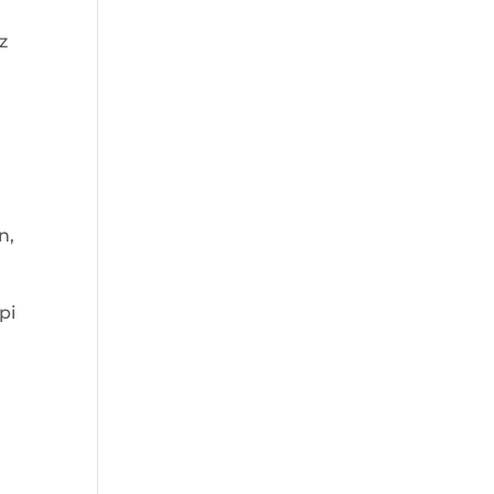
z
,
n,
pi