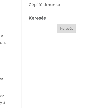
Gépi földmunka
Keresés
 a
 is
st
kor
y a