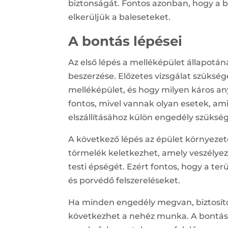
biztonságát. Fontos azonban, hogy a 
elkerüljük a baleseteket.
A bontás lépései
Az első lépés a melléképület állapotá
beszerzése. Előzetes vizsgálat szüksé
melléképület, és hogy milyen káros a
fontos, mivel vannak olyan esetek, am
elszállításához külön engedély szükség
A következő lépés az épület környezet
törmelék keletkezhet, amely veszélyez
testi épségét. Ezért fontos, hogy a terü
és porvédő felszereléseket.
Ha minden engedély megvan, biztosítot
következhet a nehéz munka. A bontás t