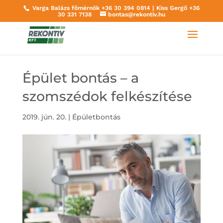
Varga Balázs főmérnök
+36 30 394 0814
| Kiss Gergő
+36
30 331 7138
bontas@rekontiv.hu
Épület bontás – a
szomszédok felkészítése
2019. jún. 20.
|
Épületbontás