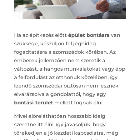
Ha az építkezés előtt
épület bontásra
van
szüksége, készüljön fel jéghideg
fogadtatásra a szomszédok körében. Az
emberek jellemzően nem szeretik a
változást, a hangos munkálatokat vagy épp
a felfordulást az otthonuk közelében, így
leendő szomszédai biztosan nem lesznek
elvarázsolva a gondolattól, hogy egy
bontási terület
mellett fognak élni.
Mivel előreláthatóan hosszabb ideig
szeretne itt élni, így javasoljuk, hogy
törekedjen a jó kezdeti kapcsolatra, még