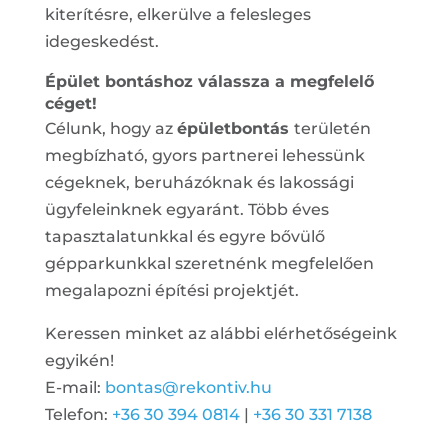
kiterítésre, elkerülve a felesleges
idegeskedést.
Épület bontáshoz válassza a megfelelő
céget!
Célunk, hogy az
épületbontás
területén
megbízható, gyors partnerei lehessünk
cégeknek, beruházóknak és lakossági
ügyfeleinknek egyaránt. Több éves
tapasztalatunkkal és egyre bővülő
gépparkunkkal szeretnénk megfelelően
megalapozni építési projektjét.
Keressen minket az alábbi elérhetőségeink
egyikén!
E-mail:
bontas@rekontiv.hu
Telefon:
+36 30 394 0814
|
+36 30 331 7138