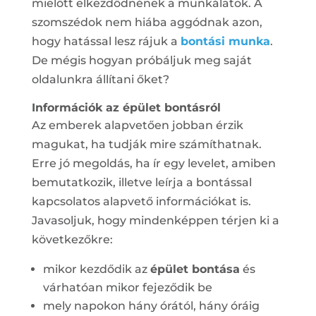
mielőtt elkezdődnének a munkálatok. A
szomszédok nem hiába aggódnak azon,
hogy hatással lesz rájuk a
bontási munka
.
De mégis hogyan próbáljuk meg saját
oldalunkra állítani őket?
Információk az épület bontásról
Az emberek alapvetően jobban érzik
magukat, ha tudják mire számíthatnak.
Erre jó megoldás, ha ír egy levelet, amiben
bemutatkozik, illetve leírja a bontással
kapcsolatos alapvető információkat is.
Javasoljuk, hogy mindenképpen térjen ki a
következőkre:
mikor kezdődik az
épület bontása
és
várhatóan mikor fejeződik be
mely napokon hány órától, hány óráig